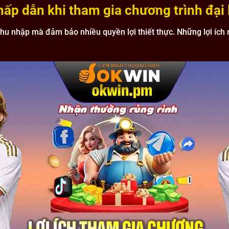
ấp dẫn khi tham gia chương trình đại
u nhập mà đảm bảo nhiều quyền lợi thiết thực. Những lợi ích n