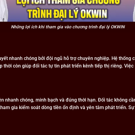
Những lợi ích khi tham gia vào chương trình đại lý OKWIN
uyết nhanh chóng bởi đội ngũ hỗ trợ chuyên nghiệp. Hệ thống 
p thời còn giúp đối tác tự tin phát triển kênh tiếp thị riêng. Vi
n nhanh chóng, minh bạch và đúng thời hạn. Đối tác không cần 
tham gia kiểm soát dòng tiền ổn định và yên tâm phát triển. Sự