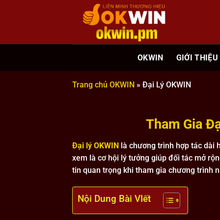
Bỏ
qua
nội
dung
OKWIN
GIỚI THIỆU
Trang chủ OKWIN
»
Đại Lý OKWIN
Tham Gia Đạ
Đại lý OKWIN
là chương trình hợp tác dài
xem là cơ hội lý tưởng giúp đối tác mở rộ
tin quan trọng khi tham gia chương trình 
Nội Dung Bài VIết