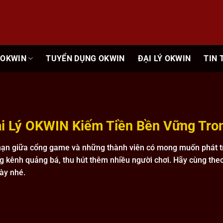
 OKWIN
TUYỂN DỤNG OKWIN
ĐẠI LÝ OKWIN
TIN 
i Lý OKWIN Kiếm Tiền Bền Vững Tr
 hạn giữa cổng game và những thành viên có mong muốn phát 
ng kênh quảng bá, thu hút thêm nhiều người chơi. Hãy cùng theo
này nhé.