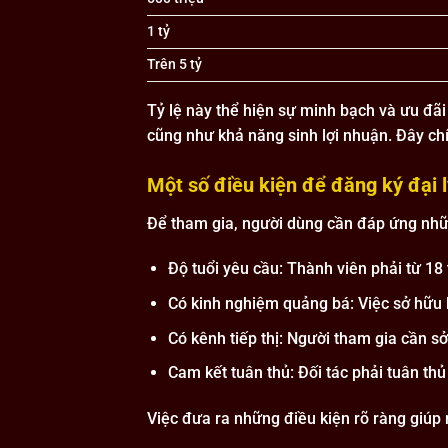
1 tỷ
Trên 5 tỷ
Tỷ lệ này thể hiện sự minh bạch và ưu đãi
cũng như khả năng sinh lợi nhuận. Đây ch
Một số điều kiện để đăng ký đại
Để tham gia, người dùng cần đáp ứng nhữ
Độ tuổi yêu cầu: Thành viên phải từ 18 
Có kinh nghiệm quảng bá: Việc sở hữu k
Có kênh tiếp thị: Người tham gia cần s
Cam kết tuân thủ: Đối tác phải tuân thủ
Việc đưa ra những điều kiện rõ ràng giúp