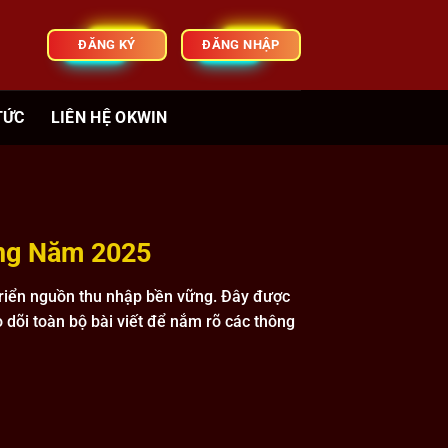
ĐĂNG KÝ
ĐĂNG NHẬP
TỨC
LIÊN HỆ OKWIN
ong Năm 2025
triển nguồn thu nhập bền vững. Đây được
 dõi toàn bộ bài viết để nắm rõ các thông