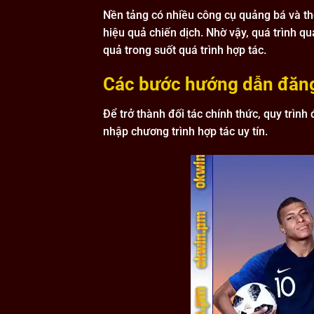
Nền tảng có nhiều công cụ quảng bá và th
hiệu quả chiến dịch. Nhờ vậy, quá trình qu
quả trong suốt quá trình hợp tác.
Các bước hướng dẫn đăng
Để trở thành đối tác chính thức, quy trìn
nhập chương trình hợp tác uy tín.