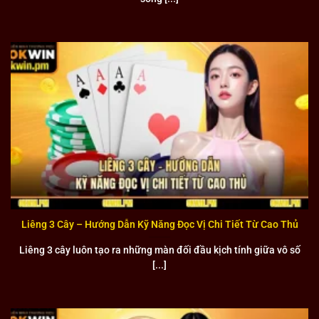
Nhiều chương trình thiện nguyện ý nghĩa mà liên minh tổ chức
Đặc biệt, liên minh còn đóng góp vào các quỹ từ thiện hỗ
trợ người dân vùng lũ lụt và thiên tai. Những hoạt động này
Liêng 3 Cây – Hướng Dẫn Kỹ Năng Đọc Vị Chi Tiết Từ Cao Thủ
không chỉ thể hiện tinh thần nhân văn mà gắn kết với cộng
đồng Việt Nam một cách bền chặt. Cam kết dành ít nhất 2%
Liêng 3 cây luôn tạo ra những màn đối đầu kịch tính giữa vô số
doanh thu cho các hoạt động thiện nguyện cho thấy sự
[...]
chân thành của liên minh.
Uy tín và chuyên nghiệp