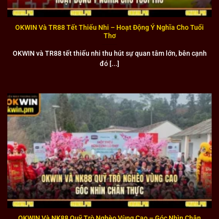
Nhiều đối tác chiến lược
OKWIN Và TR88 Tết Thiếu Nhi – Hoạt Động Ý Nghĩa Cho Tuổi
OKWIN đã xây dựng mạng lưới đối tác rộng khắp với hơn
Thơ
50 nhà cung cấp game hàng đầu thế giới. Những đối tác
này bao gồm các tên tuổi lớn như Pragmatic Play, Evolution
OKWIN và TR88 tết thiếu nhi thu hút sự quan tâm lớn, bên cạnh
đó [...]
Gaming cùng với những studio game uy tín khác. Sự hợp
tác này đảm bảo người chơi luôn có quyền truy cập vào
những trò chơi mới nhất và chất lượng nhất trên thị trường.
Các đối tác được lựa chọn kỹ lưỡng dựa trên tiêu chí về độ
uy tín, chất lượng sản phẩm và công nghệ tiên tiến.
Nhiều đại sứ thương hiệu
Liên minh OKWIN tự hào có đội ngũ đại sứ thương hiệu là
những siêu sao bóng đá hàng đầu thế giới. Trong số đó nổi
bật nhất là Angel Di Maria – cầu thủ tài năng từng thi đấu
cho Real Madrid, Manchester United và PSG. Luka Modric,
tiền vệ xuất sắc của Real Madrid và đội tuyển Croatia, cũng
là một trong những gương mặt đại diện cho thương hiệu.
OKWIN Và NK88 Quỹ Trò Nghèo Vùng Cao – Góc Nhìn Chân