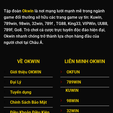
hàng đầu thế giới.
OKFUN
đặc biệt chú trọng vào trải
nghiệm người dùng với giao diện được cải thiện cho mọi
Tập đoàn
Okwin
là nơi mạng lưới mạnh mẽ trong ngành
thiết bị di động.
game đổi thưởng sở hữu các trang game uy tín: Kuwin,
789win, 98win, 32win, 789f , TG88, King33, VIPWin, UU88,
Hệ thống bảo mật của
OKFUN
được đánh giá cao với công
789F, Go8. Trò chơi cá cược trực tuyến độc đáo hiện đại,
nghệ mã hóa tiên tiến, đảm bảo tốt nhất cho mọi giao dịch.
Okwin nhanh chóng trở thành lựa chọn hàng đầu của
Với tỷ lệ trả thưởng cạnh tranh và dịch vụ khách hàng
người chơi tại Châu Á.
chuyên nghiệp,
OKFUN
đã thu hút được hàng triệu người
chơi trên toàn cầu.
VỀ OKWIN
LIÊN MINH OKWIN
98WIN
98WIN
là đối tác mang đến cho OKWIN những trải nghiệm
Giới thiệu OKWIN
OKFUN
casino trực tuyến tuyệt vời với chất lượng phát sóng HD và
Đại Lý
789WIN
dealer chuyên nghiệp. Nền tảng cung cấp đầy đủ các trò
KUWIN
chơi casino truyền thống như Baccarat, Blackjack, Roulette
Tuyển dụng
với nhiều bàn chơi khác nhau phù hợp với mọi mức cược.
98WIN
Chính Sách Bảo Mật
Đặc biệt,
98WIN
có hệ thống streaming trực tiếp từ studio
32WIN
Điều Khoản Điều Kiện