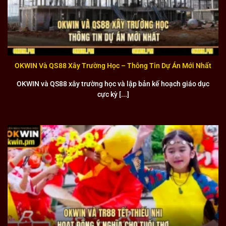
Đánh giá những điểm nổi bật nhất của liên minh OK WIN
Giao diện đẹp mắt
OKWIN Và QS88 Xây Trường Học – Thông Tin Dự Án Mới Nhất
Giao diện được thiết kế với tiêu chí thân thiện và hiện đại,
OKWIN và QS88 xây trường học và lập bản kế hoạch giáo dục
phù hợp với xu hướng công nghệ mới nhất. Màu sắc được
cực kỳ [...]
lựa chọn kỹ lưỡng tạo cảm giác thoải mái cho mắt người
dùng để họ có thể sử dụng trong thời gian dài mà không bị
mỏi mắt.
Bố cục các menu và chức năng được sắp xếp logic để
người dùng dễ dàng tìm kiếm và truy cập vào các trò chơi
yêu thích. Đặc biệt, giao diện responsive hoạt động mượt
mà trên mọi thiết bị từ điện thoại di động đến máy tính
bàn. Với những cập nhật liên tục, liên minh luôn mang đến
cho người dùng những trải nghiệm thị giác tốt nhất.