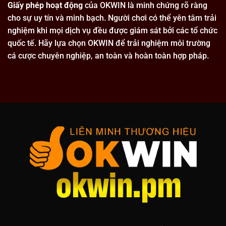
Giấy phép hoạt động
của OKWIN là minh chứng rõ ràng
cho sự uy tín và minh bạch. Người chơi có thể yên tâm trải
nghiệm khi mọi dịch vụ đều được giám sát bởi các tổ chức
quốc tế. Hãy lựa chọn OKWIN để trải nghiệm môi trường
cá cược chuyên nghiệp, an toàn và hoàn toàn hợp pháp.