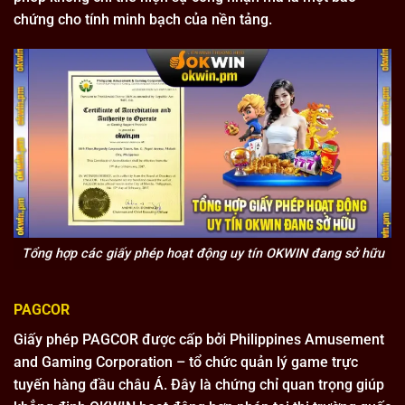
chứng cho tính minh bạch của nền tảng.
Tổng hợp các giấy phép hoạt động uy tín OKWIN đang sở hữu
PAGCOR
Giấy phép PAGCOR được cấp bởi Philippines Amusement
and Gaming Corporation – tổ chức quản lý game trực
tuyến hàng đầu châu Á. Đây là chứng chỉ quan trọng giúp