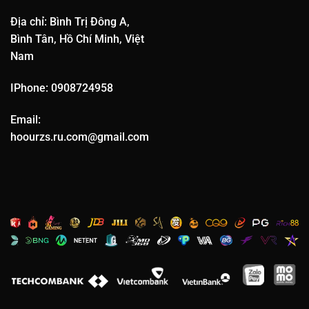
Địa chỉ: Bình Trị Đông A,
Bình Tân, Hồ Chí Minh, Việt
Nam
IPhone: 0908724958
Email:
hoourzs.ru.com@gmail.com