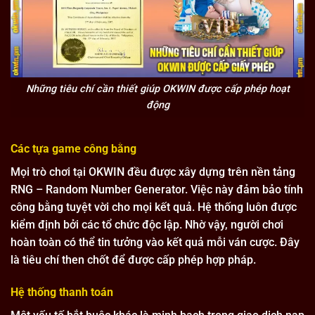
Những tiêu chí cần thiết giúp OKWIN được cấp phép hoạt
động
Các tựa game công bằng
Mọi trò chơi tại OKWIN đều được xây dựng trên nền tảng
RNG – Random Number Generator. Việc này đảm bảo tính
công bằng tuyệt vời cho mọi kết quả. Hệ thống luôn được
kiểm định bởi các tổ chức độc lập. Nhờ vậy, người chơi
hoàn toàn có thể tin tưởng vào kết quả mỗi ván cược. Đây
là tiêu chí then chốt để được cấp phép hợp pháp.
Hệ thống thanh toán