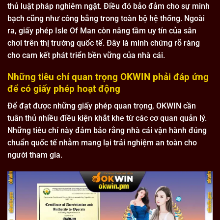
thủ luật pháp nghiêm ngặt. Điều đó bảo đảm cho sự minh
bạch cũng như công bằng trong toàn bộ hệ thống. Ngoài
ra, giấy phép Isle Of Man còn nâng tầm uy tín của sân
chơi trên thị trường quốc tế. Đây là minh chứng rõ ràng
cho cam kết phát triển bền vững của nhà cái.
Những tiêu chí quan trọng OKWIN phải đáp ứng
để có giấy phép hoạt động
Để đạt được những giấy phép quan trọng, OKWIN cần
tuân thủ nhiều điều kiện khắt khe từ các cơ quan quản lý.
Những tiêu chí này đảm bảo rằng nhà cái vận hành đúng
chuẩn quốc tế nhằm mang lại trải nghiệm an toàn cho
người tham gia.