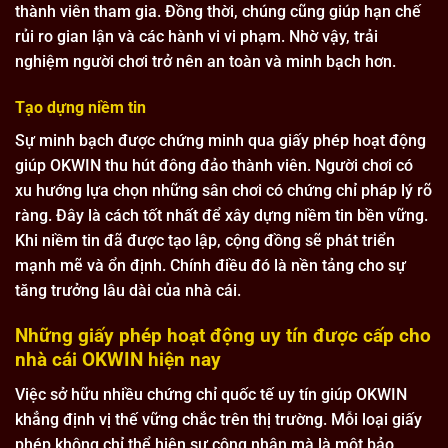
thành viên tham gia. Đồng thời, chúng cũng giúp hạn chế
rủi ro gian lận và các hành vi vi phạm. Nhờ vậy, trải
nghiệm người chơi trở nên an toàn và minh bạch hơn.
Tạo dựng niềm tin
Sự minh bạch được chứng minh qua giấy phép hoạt động
giúp OKWIN thu hút đông đảo thành viên. Người chơi có
xu hướng lựa chọn những sân chơi có chứng chỉ pháp lý rõ
ràng. Đây là cách tốt nhất để xây dựng niềm tin bền vững.
Khi niềm tin đã được tạo lập, cộng đồng sẽ phát triển
mạnh mẽ và ổn định. Chính điều đó là nền tảng cho sự
tăng trưởng lâu dài của nhà cái.
Những giấy phép hoạt động uy tín được cấp cho
nhà cái OKWIN hiện nay
Việc sở hữu nhiều chứng chỉ quốc tế uy tín giúp OKWIN
khẳng định vị thế vững chắc trên thị trường. Mỗi loại giấy
phép không chỉ thể hiện sự công nhận mà là một bảo