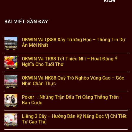
KIẾM
BÀI VIẾT GẦN ĐÂY
OKWIN Và QS88 Xây Trường Học – Thông Tin Dự
Án Mới Nhất
Không
có
OKWIN Và TR88 Tết Thiếu Nhi – Hoạt Động Ý
bình
luận
Nghĩa Cho Tuổi Thơ
ở
OKWIN
Không
Và
có
OKWIN Và NK88 Quỹ Trò Nghèo Vùng Cao – Góc
QS88
bình
Xây
luận
Nhìn Chân Thực
Trường
ở
Học
OKWIN
Không
–
Và
có
Poker – Những Trận Đấu Trí Căng Thẳng Trên
Thông
TR88
bình
Tin
Tết
luận
Bàn Cược
Dự
Thiếu
ở
Án
Nhi
OKWIN
Không
Mới
–
Và
có
Liêng 3 Cây – Hướng Dẫn Kỹ Năng Đọc Vị Chi Tiết
Nhất
Hoạt
NK88
bình
Động
Quỹ
luận
Từ Cao Thủ
Ý
Trò
ở
Nghĩa
Nghèo
Poker
Không
Cho
Vùng
–
có