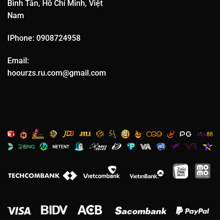
Bình Tân, Hồ Chí Minh, Việt
Nam
IPhone: 0908724958
Email:
hoourzs.ru.com@gmail.com