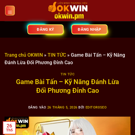
Bỏ
qua
nội
dung
ĐĂNG KÝ
ĐĂNG NHẬP
Trang chủ OKWIN
»
TIN TỨC
»
Game Bài Tấn – Kỹ Năng
Đánh Lừa Đối Phương Đỉnh Cao
TIN TỨC
Game Bài Tấn – Kỹ Năng Đánh Lừa
Đối Phương Đỉnh Cao
ĐĂNG VÀO
26 THÁNG 5, 2026
BỞI
EDITOR0SEO
26
Th5