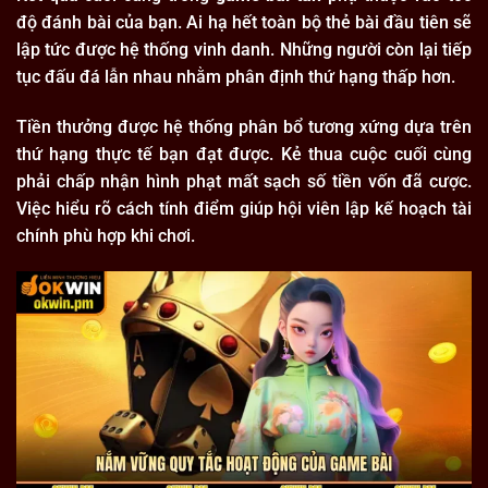
độ đánh bài của bạn. Ai hạ hết toàn bộ thẻ bài đầu tiên sẽ
lập tức được hệ thống vinh danh. Những người còn lại tiếp
tục đấu đá lẫn nhau nhằm phân định thứ hạng thấp hơn.
Tiền thưởng được hệ thống phân bổ tương xứng dựa trên
thứ hạng thực tế bạn đạt được. Kẻ thua cuộc cuối cùng
phải chấp nhận hình phạt mất sạch số tiền vốn đã cược.
Việc hiểu rõ cách tính điểm giúp hội viên lập kế hoạch tài
chính phù hợp khi chơi.