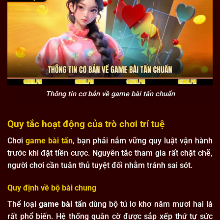
Thông tin cơ bản về game bài tấn chuẩn
Quy tắc hoạt động của trò chơi trí tuệ
Chơi
game bài tấn
, bạn phải nắm vững quy luật vận hành
trước khi đặt tiền cược. Nguyên tắc tham gia rất chặt chẽ,
người chơi cần tuân thủ tuyệt đối nhằm tránh sai sót.
Quy định về bộ bài chung
Thể loại
game bài tấn
dùng bộ tú lơ khơ năm mươi hai lá
rất phổ biến. Hệ thống quân cờ được sắp xếp thứ tự sức