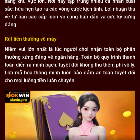
sang khu vực lớn. Nơi này tập trung nhiều cá nhân xuất
sắc, hứa hẹn tạo ra các vòng cược kịch tính. Lợi nhuận thu
về từ bàn cao cấp luôn vô cùng hấp dẫn và cực kỳ xứng
đáng.
Rút tiền thưởng về máy
Niềm vui lớn nhất là lúc người chơi nhận toàn bộ phần
thưởng xứng đáng về ngân hàng. Toàn bộ quy trình thanh
toán diễn ra minh bạch, tuyệt đối không thu thêm phí vô lý.
Lớp mã hóa thông minh luôn bảo đảm an toàn tuyệt đối
cho mọi luồng tiền luân chuyển.