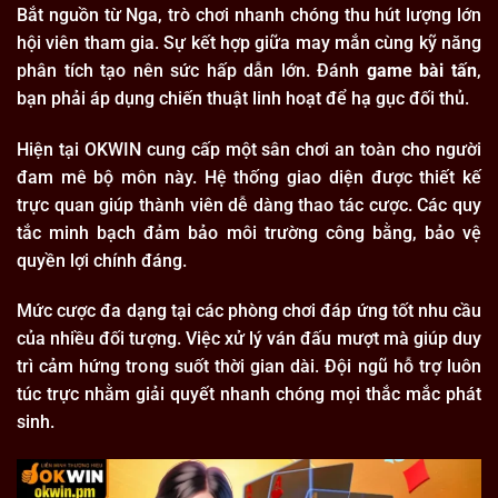
Bắt nguồn từ Nga, trò chơi nhanh chóng thu hút lượng lớn
hội viên tham gia. Sự kết hợp giữa may mắn cùng kỹ năng
phân tích tạo nên sức hấp dẫn lớn. Đánh
game bài tấn
,
bạn phải áp dụng chiến thuật linh hoạt để hạ gục đối thủ.
Hiện tại OKWIN cung cấp một sân chơi an toàn cho người
đam mê bộ môn này. Hệ thống giao diện được thiết kế
trực quan giúp thành viên dễ dàng thao tác cược. Các quy
tắc minh bạch đảm bảo môi trường công bằng, bảo vệ
quyền lợi chính đáng.
Mức cược đa dạng tại các phòng chơi đáp ứng tốt nhu cầu
của nhiều đối tượng. Việc xử lý ván đấu mượt mà giúp duy
trì cảm hứng trong suốt thời gian dài. Đội ngũ hỗ trợ luôn
túc trực nhằm giải quyết nhanh chóng mọi thắc mắc phát
sinh.