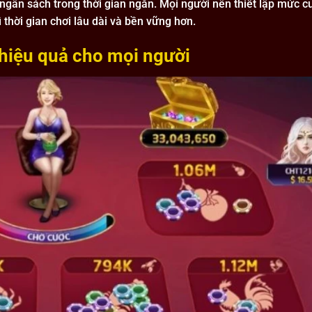
ngân sách trong thời gian ngắn. Mọi người nên thiết lập mức c
 thời gian chơi lâu dài và bền vững hơn.
 hiệu quả cho mọi người