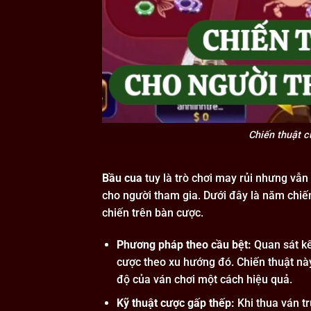
Chiến thuật 
Bầu cua
tuy là trò chơi may rủi nhưng vẫ
cho người tham gia. Dưới đây là năm chiế
chiến trên bàn cược.
Phương pháp theo cầu bệt:
Quan sát kết
cược theo xu hướng đó. Chiến thuật này
độ của ván chơi một cách hiệu quả.
Kỹ thuật cược gấp thếp:
Khi thua ván tr