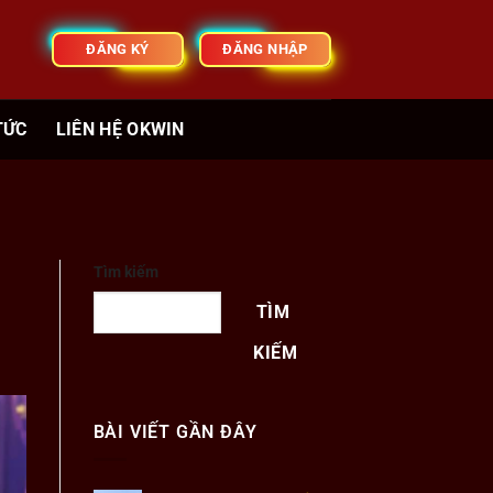
ĐĂNG KÝ
ĐĂNG NHẬP
TỨC
LIÊN HỆ OKWIN
Tìm kiếm
TÌM
KIẾM
BÀI VIẾT GẦN ĐÂY