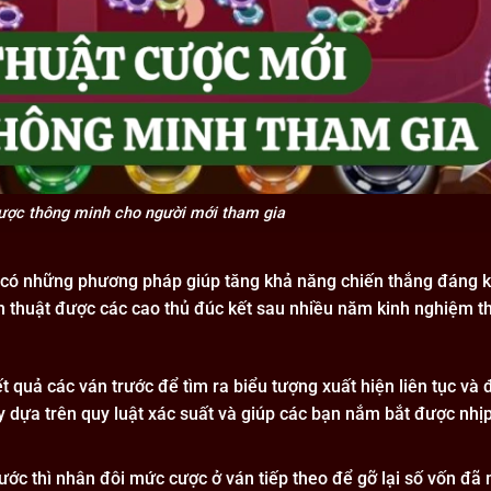
cược thông minh cho người mới tham gia
n có những phương pháp giúp tăng khả năng chiến thắng đáng 
n thuật được các cao thủ đúc kết sau nhiều năm kinh nghiệm t
 quả các ván trước để tìm ra biểu tượng xuất hiện liên tục và 
 dựa trên quy luật xác suất và giúp các bạn nắm bắt được nhị
ước thì nhân đôi mức cược ở ván tiếp theo để gỡ lại số vốn đã