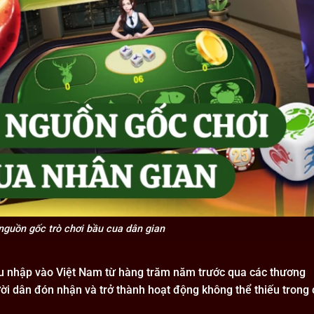
nguồn gốc trò chơi bầu cua dân gian
u nhập vào Việt Nam từ hàng trăm năm trước qua các thương
i dân đón nhận và trở thành hoạt động không thể thiếu trong 