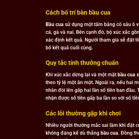
Cách bố trí bàn bầu cua
Bầu cua
sử dụng một tấm bảng có sáu ô v
cá, gà và nai. Bên cạnh đó, bộ xúc xắc gồ
xác định kết quả. Người tham gia sẽ đặt t
bố kết quả cuối cùng.
Quy tắc tính thưởng chuẩn
Khi xúc xắc dừng lại và một mặt
bầu cua
x
theo tỷ lệ một ăn một. Ngoài ra, nếu hai 
nhân đôi lên gấp hai lần số tiền ban đầu.
nhận được số tiền gấp ba lần so với số tiề
Các lỗi thường gặp khi chơi
Nhiều người thường mắc sai lầm khi đặt cư
không đáng kể dù thắng
bầu cua
. Đồng th