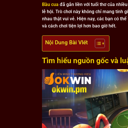
Bầu cua
đã gắn liền với tuổi thơ của nhiề
lễ hội. Trò chơi này không chỉ mang tính gi
nhau thật vui vẻ. Hiện nay, các bạn có thể
và cách chơi tiện lợi hơn bao giờ hết.
Nội Dung Bài VIết
Tìm hiểu nguồn gốc và lu