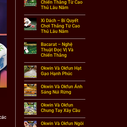
Chơi
luận
Chiến Thắng Từ Cao
Bí
ở
Quyết
Thủ Lâu Năm
Phỏm
Thắng
–
Lớn
Không
Bí
Mỗi
có
Quyết
Xì Dách – Bí Quyết
Ván
bình
Xếp
luận
Chơi Thắng Từ Cao
Bài
ở
Thắng
Thủ Lâu Năm
Bầu
Lớn
Cua
Từ
Không
–
Cao
có
Bí
Bacarat – Nghệ
Thủ
bình
Quyết
luận
Thuật Đọc Vị Và
Chiến
ở
Thắng
Chiến Thắng
Xì
Từ
Dách
Cao
Không
–
Thủ
có
Bí
Okwin Và Okfun Hạt
Lâu
bình
Quyết
Năm
luận
Gạo Hạnh Phúc
Chơi
ở
Thắng
Bacarat
Không
Từ
–
có
Cao
Okwin Và Okfun Ánh
Nghệ
bình
Thủ
Thuật
luận
Sáng Núi Rừng
Lâu
Đọc
ở
Năm
Vị
Okwin
Không
Và
Và
có
Okwin Và Okfun
Chiến
Okfun
bình
Thắng
Hạt
luận
Chung Tay Xây Cầu
Gạo
ở
Hạnh
Okwin
Không
các
Phúc
Và
có
Okwin Và Okfun Ngôi
Okfun
bình