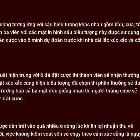
uông tương ứng với sáu biểu tượng khác nhau gồm bầu, cua, t
m ba viên với các mặt in hình sáu biểu tượng này được sử dụng
iền cược vào ô mình dự đoán trước khi nhà cái lắc xúc xắc và c
uất hiện trùng với ô đã đặt cược thì thành viên sẽ nhận thưởng
mặt xúc xắc cùng hiện biểu tượng đã chọn thì phần thưởng sẽ đ
 Trường hợp cả ba mặt đều giống nhau thì người thắng cuộc sẽ
n đặt cược.
ợc dàn trải vào quá nhiều ô cùng lúc khiến lợi nhuận thu về
ời, việc không kiểm soát vốn và chạy theo cảm xúc cũng là ng