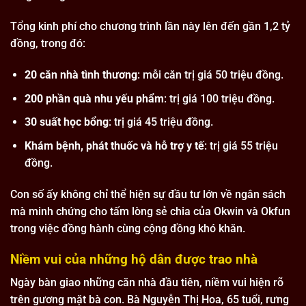
Tổng kinh phí cho chương trình lần này lên đến gần 1,2 tỷ
đồng, trong đó:
20 căn nhà tình thương
: mỗi căn trị giá 50 triệu đồng.
200 phần quà nhu yếu phẩm
: trị giá 100 triệu đồng.
30 suất học bổng
: trị giá 45 triệu đồng.
Khám bệnh, phát thuốc và hỗ trợ y tế
: trị giá 55 triệu
đồng.
Con số ấy không chỉ thể hiện sự đầu tư lớn về ngân sách
mà minh chứng cho tấm lòng sẻ chia của Okwin và Okfun
trong việc đồng hành cùng cộng đồng khó khăn.
Niềm vui của những hộ dân được trao nhà
Ngày bàn giao những căn nhà đầu tiên, niềm vui hiện rõ
trên gương mặt bà con. Bà Nguyễn Thị Hoa, 65 tuổi, rưng