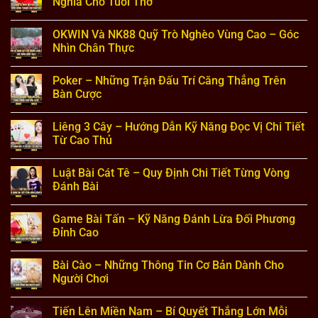
Nghĩa Cho Tuổi Thơ
ở
OKWIN
Không
Và
có
OKWIN Và NK88 Quỹ Trò Nghèo Vùng Cao – Góc
QS88
bình
Xây
luận
Nhìn Chân Thực
Trường
ở
Học
OKWIN
Không
–
Và
có
Poker – Những Trận Đấu Trí Căng Thẳng Trên
Thông
TR88
bình
Tin
Tết
luận
Bàn Cược
Dự
Thiếu
ở
Án
Nhi
OKWIN
Không
Mới
–
Và
có
Liêng 3 Cây – Hướng Dẫn Kỹ Năng Đọc Vị Chi Tiết
Nhất
Hoạt
NK88
bình
Động
Quỹ
luận
Từ Cao Thủ
Ý
Trò
ở
Nghĩa
Nghèo
Poker
Không
Cho
Vùng
–
có
Luật Bài Cát Tê – Quy Định Chi Tiết Từng Vòng
Tuổi
Cao
Những
bình
Thơ
–
Trận
luận
Đánh Bài
Góc
Đấu
ở
Nhìn
Trí
Liêng
Không
Chân
Căng
3
có
Game Bài Tấn – Kỹ Năng Đánh Lừa Đối Phương
Thực
Thẳng
Cây
bình
Trên
–
luận
Đỉnh Cao
Bàn
Hướng
ở
Cược
Dẫn
Luật
Không
Kỹ
Bài
có
Bài Cào – Những Thông Tin Cơ Bản Dành Cho
Năng
Cát
bình
Đọc
Tê
luận
Người Chơi
Vị
–
ở
Chi
Quy
Game
Không
Tiết
Định
Bài
có
Tiến Lên Miền Nam – Bí Quyết Thắng Lớn Mỗi
Từ
Chi
Tấn
bình