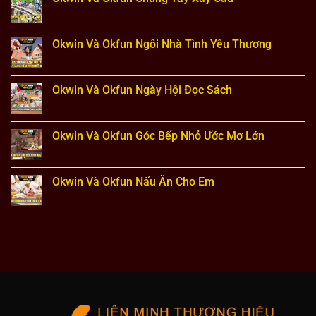
Gạo
ở
Hạnh
Okwin
Không
Phúc
Và
có
Okfun
bình
Ánh
luận
Okwin Và Okfun Ngôi Nhà Tình Yêu Thương
Sáng
ở
Núi
Okwin
Không
Rừng
Và
có
Okfun
bình
Chung
luận
Okwin Và Okfun Ngày Hội Đọc Sách
Tay
ở
Xây
Okwin
Không
Cầu
Và
có
Okfun
bình
Ngôi
luận
Okwin Và Okfun Góc Bếp Nhỏ Ước Mơ Lớn
Nhà
ở
Tình
Okwin
Không
Yêu
Và
có
Thương
Okfun
bình
Ngày
luận
Okwin Và Okfun Nấu Ăn Cho Em
Hội
ở
Đọc
Okwin
Không
Sách
Và
có
Okfun
bình
Góc
luận
Bếp
ở
Nhỏ
Okwin
Ước
Và
Mơ
Okfun
Lớn
Nấu
Ăn
Cho
Em