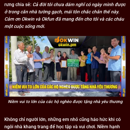
rưng chia sẻ:
Cả đời tôi chưa dám nghĩ có ngày mình được
ở trong căn nhà tường gạch, mái tôn chắc chắn thế này.
Cảm ơn Okwin và Okfun đã mang đến cho tôi và các cháu
một cuộc sống mới.
Niềm vui to lớn của các hộ nghèo được tặng nhà yêu thương
Không chỉ người lớn, những em nhỏ cũng háo hức khi có
ngôi nhà khang trang để học tập và vui chơi. Niềm hạnh