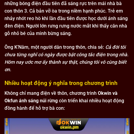
những bóng điện đầu tiên đã sáng rực trên mái nhà bà
con thôn 3. Cả bản vỡ òa trong niềm hạnh phúc. Trẻ em
nhảy nhót reo hò khi lần đầu tiên được học dưới ánh sáng
đèn điện. Người lớn rưng rưng nước mắt khi thấy căn nhà
gỗ nhỏ bé của mình bừng sáng.
Ông K’Nâm, một người dân trong thôn, chia sẻ:
Cả đời tôi
chưa từng nghĩ có ngày được bật công tắc điện trong nhà.
Hôm nay ước mơ ấy thành sự thật, chúng tôi vô cùng biết
ơn.
Nhiều hoạt động ý nghĩa trong chương trình
Không chỉ mang điện về thôn, chương trình
Okwin và
Okfun ánh sáng núi rừng
còn triển khai nhiều hoạt động
đồng hành để hỗ trợ bà con: