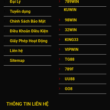
Đại Lý
789WIN
KUWIN
Tuyển dụng
98WIN
Chính Sách Bảo Mật
32WIN
Điều Khoản Điều Kiện
KING33
Giấy Phép Hoạt Động
VIPWIN
Liên hệ
TG88
Sitemap
789F
UU88
GO8
THÔNG TIN LIÊN HỆ