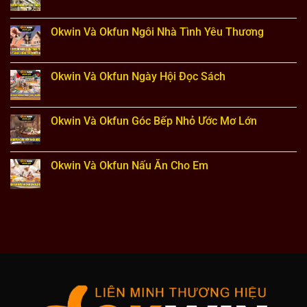
Hạnh
Okwin
Không
Phúc
Và
có
Okfun
bình
Ánh
luận
Okwin Và Okfun Ngôi Nhà Tình Yêu Thương
Sáng
ở
Núi
Okwin
Không
Rừng
Và
có
Okfun
bình
Chung
luận
Okwin Và Okfun Ngày Hội Đọc Sách
Tay
ở
Xây
Okwin
Không
Cầu
Và
có
Okfun
bình
Ngôi
luận
Okwin Và Okfun Góc Bếp Nhỏ Ước Mơ Lớn
Nhà
ở
Tình
Okwin
Không
Yêu
Và
có
Thương
Okfun
bình
Ngày
luận
Okwin Và Okfun Nấu Ăn Cho Em
Hội
ở
Đọc
Okwin
Không
Sách
Và
có
Okfun
bình
Góc
luận
Bếp
ở
Nhỏ
Okwin
Ước
Và
Mơ
Okfun
Lớn
Nấu
Ăn
Cho
Em