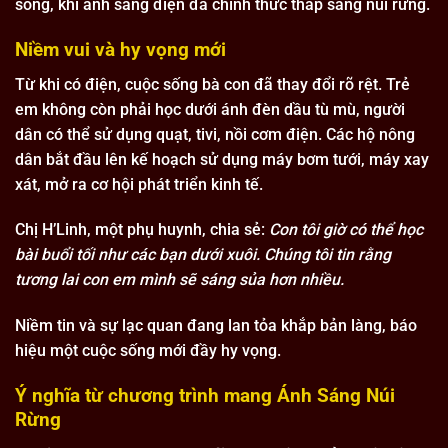
sống, khi ánh sáng điện đã chính thức thắp sáng núi rừng.
Niềm vui và hy vọng mới
Từ khi có điện, cuộc sống bà con đã thay đổi rõ rệt. Trẻ
em không còn phải học dưới ánh đèn dầu tù mù, người
dân có thể sử dụng quạt, tivi, nồi cơm điện. Các hộ nông
dân bắt đầu lên kế hoạch sử dụng máy bơm tưới, máy xay
xát, mở ra cơ hội phát triển kinh tế.
Chị H’Linh, một phụ huynh, chia sẻ:
Con tôi giờ có thể học
bài buổi tối như các bạn dưới xuôi. Chúng tôi tin rằng
tương lai con em mình sẽ sáng sủa hơn nhiều.
Niềm tin và sự lạc quan đang lan tỏa khắp bản làng, báo
hiệu một cuộc sống mới đầy hy vọng.
Ý nghĩa từ chương trình mang Ánh Sáng Núi
Rừng