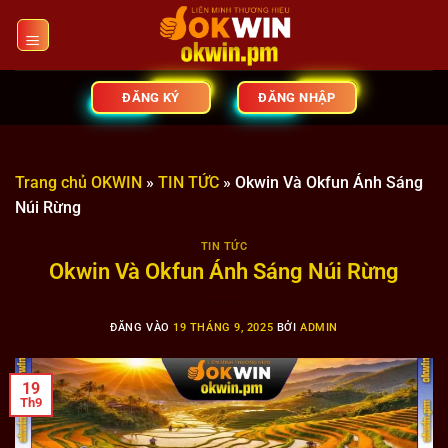
Bỏ
qua
nội
dung
ĐĂNG KÝ
ĐĂNG NHẬP
Trang chủ OKWIN
»
TIN TỨC
»
Okwin Và Okfun Ánh Sáng
Núi Rừng
TIN TỨC
Okwin Và Okfun Ánh Sáng Núi Rừng
ĐĂNG VÀO
19 THÁNG 9, 2025
BỞI
ADMIN
19
Th9