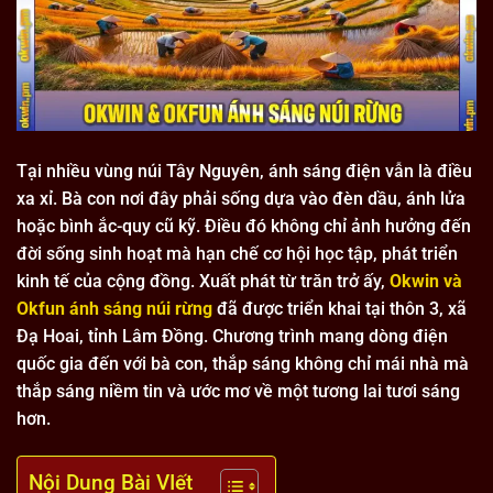
Tại nhiều vùng núi Tây Nguyên, ánh sáng điện vẫn là điều
xa xỉ. Bà con nơi đây phải sống dựa vào đèn dầu, ánh lửa
hoặc bình ắc-quy cũ kỹ. Điều đó không chỉ ảnh hưởng đến
đời sống sinh hoạt mà hạn chế cơ hội học tập, phát triển
kinh tế của cộng đồng. Xuất phát từ trăn trở ấy,
Okwin và
Okfun ánh sáng núi rừng
đã được triển khai tại thôn 3, xã
Đạ Hoai, tỉnh Lâm Đồng. Chương trình mang dòng điện
quốc gia đến với bà con, thắp sáng không chỉ mái nhà mà
thắp sáng niềm tin và ước mơ về một tương lai tươi sáng
hơn.
Nội Dung Bài VIết