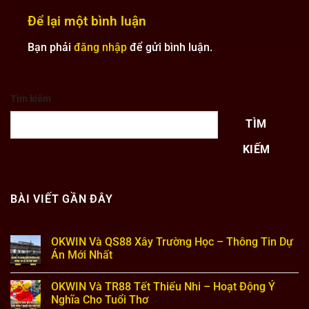
Để lại một bình luận
Bạn phải
đăng nhập
để gửi bình luận.
Tìm kiếm
TÌM
KIẾM
BÀI VIẾT GẦN ĐÂY
OKWIN Và QS88 Xây Trường Học – Thông Tin Dự
Án Mới Nhất
Không
có
OKWIN Và TR88 Tết Thiếu Nhi – Hoạt Động Ý
bình
luận
Nghĩa Cho Tuổi Thơ
ở