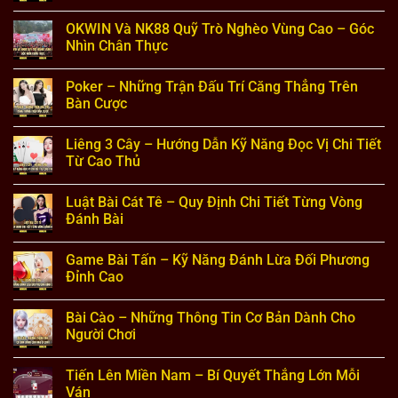
OKWIN
Không
Và
có
OKWIN Và NK88 Quỹ Trò Nghèo Vùng Cao – Góc
QS88
bình
Xây
luận
Nhìn Chân Thực
Trường
ở
Học
OKWIN
Không
–
Và
có
Poker – Những Trận Đấu Trí Căng Thẳng Trên
Thông
TR88
bình
Tin
Tết
luận
Bàn Cược
Dự
Thiếu
ở
Án
Nhi
OKWIN
Không
Mới
–
Và
có
Liêng 3 Cây – Hướng Dẫn Kỹ Năng Đọc Vị Chi Tiết
Nhất
Hoạt
NK88
bình
Động
Quỹ
luận
Từ Cao Thủ
Ý
Trò
ở
Nghĩa
Nghèo
Poker
Không
Cho
Vùng
–
có
Luật Bài Cát Tê – Quy Định Chi Tiết Từng Vòng
Tuổi
Cao
Những
bình
Thơ
–
Trận
luận
Đánh Bài
Góc
Đấu
ở
Nhìn
Trí
Liêng
Không
Chân
Căng
3
có
Game Bài Tấn – Kỹ Năng Đánh Lừa Đối Phương
Thực
Thẳng
Cây
bình
Trên
–
luận
Đỉnh Cao
Bàn
Hướng
ở
Cược
Dẫn
Luật
Không
Kỹ
Bài
có
Bài Cào – Những Thông Tin Cơ Bản Dành Cho
Năng
Cát
bình
Đọc
Tê
luận
Người Chơi
Vị
–
ở
Chi
Quy
Game
Không
Tiết
Định
Bài
có
Tiến Lên Miền Nam – Bí Quyết Thắng Lớn Mỗi
Từ
Chi
Tấn
bình
Cao
Tiết
–
luận
Ván