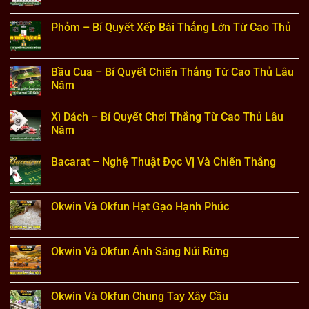
Thủ
Từng
Kỹ
ở
Vòng
Năng
Bài
Không
Đánh
Đánh
Cào
có
Phỏm – Bí Quyết Xếp Bài Thắng Lớn Từ Cao Thủ
Bài
Lừa
–
bình
Đối
Những
luận
Không
Phương
Thông
ở
có
Đỉnh
Tin
Tiến
bình
Cao
Cơ
Lên
luận
Bầu Cua – Bí Quyết Chiến Thắng Từ Cao Thủ Lâu
Bản
Miền
ở
Dành
Nam
Năm
Phỏm
Cho
–
–
Người
Bí
Không
Bí
Chơi
Quyết
có
Quyết
Xì Dách – Bí Quyết Chơi Thắng Từ Cao Thủ Lâu
Thắng
bình
Xếp
Lớn
luận
Năm
Bài
Mỗi
ở
Thắng
Ván
Bầu
Không
Lớn
Cua
có
Từ
Bacarat – Nghệ Thuật Đọc Vị Và Chiến Thắng
–
bình
Cao
Bí
luận
Thủ
Không
Quyết
ở
có
Chiến
Xì
bình
Thắng
Dách
luận
Okwin Và Okfun Hạt Gạo Hạnh Phúc
Từ
–
ở
Cao
Bí
Bacarat
Không
Thủ
Quyết
–
có
Lâu
Chơi
Nghệ
bình
Năm
Thắng
Thuật
luận
Okwin Và Okfun Ánh Sáng Núi Rừng
Từ
Đọc
ở
Cao
Vị
Okwin
Không
Thủ
Và
Và
có
Lâu
Chiến
Okfun
bình
Năm
Thắng
Hạt
luận
Okwin Và Okfun Chung Tay Xây Cầu
Gạo
ở