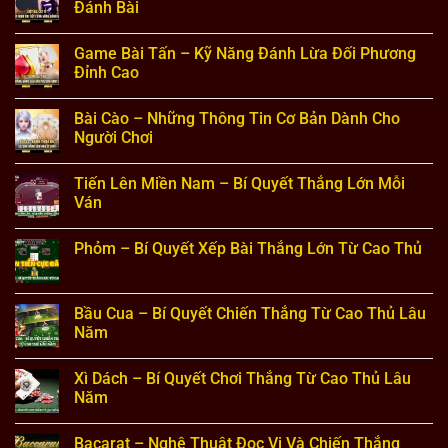
Thơ
–
Trận
luận
Đánh Bài
Góc
Đấu
ở
Nhìn
Trí
Liêng
Không
Chân
Căng
3
có
Game Bài Tấn – Kỹ Năng Đánh Lừa Đối Phương
Thực
Thẳng
Cây
bình
Trên
–
luận
Đỉnh Cao
Bàn
Hướng
ở
Cược
Dẫn
Luật
Không
Kỹ
Bài
có
Bài Cào – Những Thông Tin Cơ Bản Dành Cho
Năng
Cát
bình
Đọc
Tê
luận
Người Chơi
Vị
–
ở
Chi
Quy
Game
Không
Tiết
Định
Bài
có
Tiến Lên Miền Nam – Bí Quyết Thắng Lớn Mỗi
Từ
Chi
Tấn
bình
Cao
Tiết
–
luận
Ván
Thủ
Từng
Kỹ
ở
Vòng
Năng
Bài
Không
Đánh
Đánh
Cào
có
Phỏm – Bí Quyết Xếp Bài Thắng Lớn Từ Cao Thủ
Bài
Lừa
–
bình
Đối
Những
luận
Không
Phương
Thông
ở
có
Đỉnh
Tin
Tiến
bình
Cao
Cơ
Lên
luận
Bầu Cua – Bí Quyết Chiến Thắng Từ Cao Thủ Lâu
Bản
Miền
ở
Dành
Nam
Năm
Phỏm
Cho
–
–
Người
Bí
Không
Bí
Chơi
Quyết
có
Quyết
Xì Dách – Bí Quyết Chơi Thắng Từ Cao Thủ Lâu
Thắng
bình
Xếp
Lớn
luận
Năm
Bài
Mỗi
ở
Thắng
Ván
Bầu
Không
Lớn
Cua
có
Từ
Bacarat – Nghệ Thuật Đọc Vị Và Chiến Thắng
–
bình