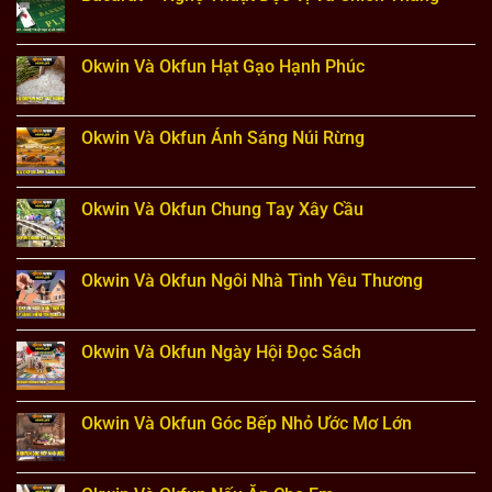
Cao
Bí
luận
Thủ
Không
Quyết
ở
có
Chiến
Xì
bình
Thắng
Dách
luận
Okwin Và Okfun Hạt Gạo Hạnh Phúc
Từ
–
ở
Cao
Bí
Bacarat
Không
Thủ
Quyết
–
có
Lâu
Chơi
Nghệ
bình
Năm
Thắng
Thuật
luận
Okwin Và Okfun Ánh Sáng Núi Rừng
Từ
Đọc
ở
Cao
Vị
Okwin
Không
Thủ
Và
Và
có
Lâu
Chiến
Okfun
bình
Năm
Thắng
Hạt
luận
Okwin Và Okfun Chung Tay Xây Cầu
Gạo
ở
Hạnh
Okwin
Không
Phúc
Và
có
Okfun
bình
Ánh
luận
Okwin Và Okfun Ngôi Nhà Tình Yêu Thương
Sáng
ở
Núi
Okwin
Không
Rừng
Và
có
Okfun
bình
Chung
luận
Okwin Và Okfun Ngày Hội Đọc Sách
Tay
ở
Xây
Okwin
Không
Cầu
Và
có
Okfun
bình
Ngôi
luận
Okwin Và Okfun Góc Bếp Nhỏ Ước Mơ Lớn
Nhà
ở
Tình
Okwin
Không
Yêu
Và
có
Thương
Okfun
bình
Ngày
luận