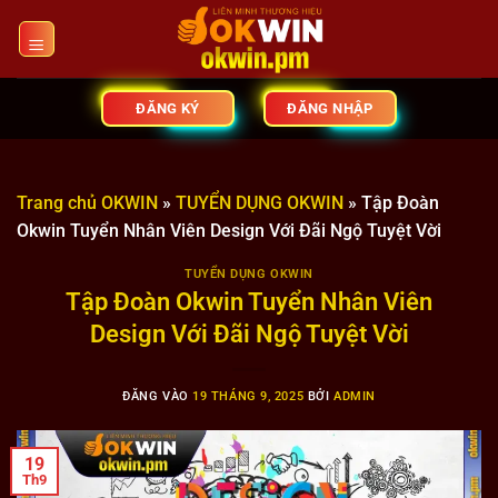
Bỏ
qua
nội
dung
ĐĂNG KÝ
ĐĂNG NHẬP
Trang chủ OKWIN
»
TUYỂN DỤNG OKWIN
»
Tập Đoàn
Okwin Tuyển Nhân Viên Design Với Đãi Ngộ Tuyệt Vời
TUYỂN DỤNG OKWIN
Tập Đoàn Okwin Tuyển Nhân Viên
Design Với Đãi Ngộ Tuyệt Vời
ĐĂNG VÀO
19 THÁNG 9, 2025
BỞI
ADMIN
19
Th9