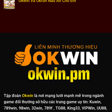
Okwin Và Okfun Nấu Ăn Cho Em
Hội
ở
Đọc
Okwin
Không
Sách
Và
có
Okfun
bình
Góc
luận
Bếp
ở
Nhỏ
Okwin
Ước
Và
Mơ
Okfun
Lớn
Nấu
Ăn
Cho
Em
Tập đoàn
Okwin
là nơi mạng lưới mạnh mẽ trong ngành
game đổi thưởng sở hữu các trang game uy tín: Kuwin,
789win, 98win, 32win, 789f , TG88, King33, VIPWin, UU88,