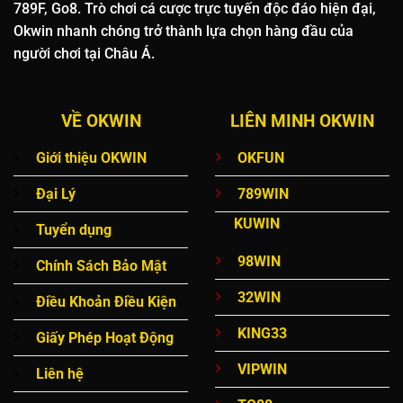
789F, Go8. Trò chơi cá cược trực tuyến độc đáo hiện đại,
Okwin nhanh chóng trở thành lựa chọn hàng đầu của
người chơi tại Châu Á.
VỀ OKWIN
LIÊN MINH OKWIN
Giới thiệu OKWIN
OKFUN
Đại Lý
789WIN
KUWIN
Tuyển dụng
98WIN
Chính Sách Bảo Mật
32WIN
Điều Khoản Điều Kiện
KING33
Giấy Phép Hoạt Động
VIPWIN
Liên hệ