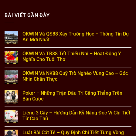
BÀI VIẾT GẦN ĐÂY
OKWIN Và QS88 Xây Trường Học – Thông Tin Dự
Án Mới Nhất
Không
có
OKWIN Và TR88 Tết Thiếu Nhi – Hoạt Động Ý
bình
luận
Nghĩa Cho Tuổi Thơ
ở
OKWIN
Không
Và
có
OKWIN Và NK88 Quỹ Trò Nghèo Vùng Cao – Góc
QS88
bình
Xây
luận
Nhìn Chân Thực
Trường
ở
Học
OKWIN
Không
–
Và
có
Poker – Những Trận Đấu Trí Căng Thẳng Trên
Thông
TR88
bình
Tin
Tết
luận
Bàn Cược
Dự
Thiếu
ở
Án
Nhi
OKWIN
Không
Mới
–
Và
có
Liêng 3 Cây – Hướng Dẫn Kỹ Năng Đọc Vị Chi Tiết
Nhất
Hoạt
NK88
bình
Động
Quỹ
luận
Từ Cao Thủ
Ý
Trò
ở
Nghĩa
Nghèo
Poker
Không
Cho
Vùng
–
có
Luật Bài Cát Tê – Quy Định Chi Tiết Từng Vòng
Tuổi
Cao
Những
bình