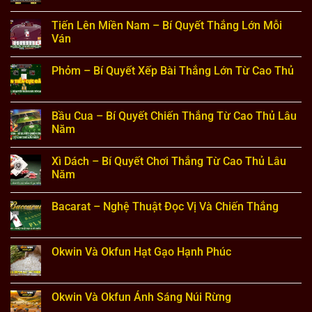
Chi
Quy
Game
Không
Tiết
Định
Bài
có
Tiến Lên Miền Nam – Bí Quyết Thắng Lớn Mỗi
Từ
Chi
Tấn
bình
Cao
Tiết
–
luận
Ván
Thủ
Từng
Kỹ
ở
Vòng
Năng
Bài
Không
Đánh
Đánh
Cào
có
Phỏm – Bí Quyết Xếp Bài Thắng Lớn Từ Cao Thủ
Bài
Lừa
–
bình
Đối
Những
luận
Không
Phương
Thông
ở
có
Đỉnh
Tin
Tiến
bình
Cao
Cơ
Lên
luận
Bầu Cua – Bí Quyết Chiến Thắng Từ Cao Thủ Lâu
Bản
Miền
ở
Dành
Nam
Năm
Phỏm
Cho
–
–
Người
Bí
Không
Bí
Chơi
Quyết
có
Quyết
Xì Dách – Bí Quyết Chơi Thắng Từ Cao Thủ Lâu
Thắng
bình
Xếp
Lớn
luận
Năm
Bài
Mỗi
ở
Thắng
Ván
Bầu
Không
Lớn
Cua
có
Từ
Bacarat – Nghệ Thuật Đọc Vị Và Chiến Thắng
–
bình
Cao
Bí
luận
Thủ
Không
Quyết
ở
có
Chiến
Xì
bình
Thắng
Dách
luận
Okwin Và Okfun Hạt Gạo Hạnh Phúc
Từ
–
ở
Cao
Bí
Bacarat
Không
Thủ
Quyết
–
có
Lâu
Chơi
Nghệ
bình
Năm
Thắng
Thuật
luận
Okwin Và Okfun Ánh Sáng Núi Rừng
Từ
Đọc
ở
Cao
Vị
Okwin
Không