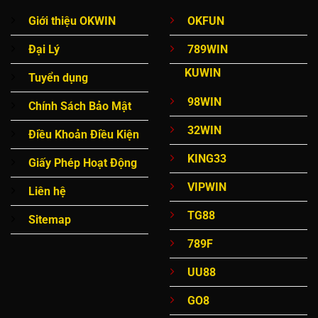
Giới thiệu OKWIN
OKFUN
Đại Lý
789WIN
KUWIN
Tuyển dụng
98WIN
Chính Sách Bảo Mật
32WIN
Điều Khoản Điều Kiện
KING33
Giấy Phép Hoạt Động
VIPWIN
Liên hệ
TG88
Sitemap
789F
UU88
GO8