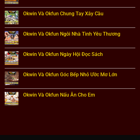
Thủ
Và
Và
có
Lâu
Chiến
Okfun
bình
Năm
Thắng
Hạt
luận
Okwin Và Okfun Chung Tay Xây Cầu
Gạo
ở
Hạnh
Okwin
Không
Phúc
Và
có
Okfun
bình
Ánh
luận
Okwin Và Okfun Ngôi Nhà Tình Yêu Thương
Sáng
ở
Núi
Okwin
Không
Rừng
Và
có
Okfun
bình
Chung
luận
Okwin Và Okfun Ngày Hội Đọc Sách
Tay
ở
Xây
Okwin
Không
Cầu
Và
có
Okfun
bình
Ngôi
luận
Okwin Và Okfun Góc Bếp Nhỏ Ước Mơ Lớn
Nhà
ở
Tình
Okwin
Không
Yêu
Và
có
Thương
Okfun
bình
Ngày
luận
Okwin Và Okfun Nấu Ăn Cho Em
Hội
ở
Đọc
Okwin
Không
Sách
Và
có
Okfun
bình
Góc
luận
Bếp
ở
Nhỏ
Okwin
Ước
Và
Mơ
Okfun
Lớn
Nấu
Ăn