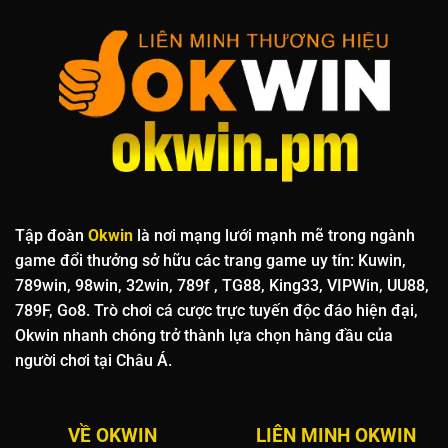
Cho
Em
Tập đoàn
Okwin
là nơi mạng lưới mạnh mẽ trong ngành
game đổi thưởng sở hữu các trang game uy tín: Kuwin,
789win, 98win, 32win, 789f , TG88, King33, VIPWin, UU88,
789F, Go8. Trò chơi cá cược trực tuyến độc đáo hiện đại,
Okwin nhanh chóng trở thành lựa chọn hàng đầu của
người chơi tại Châu Á.
VỀ OKWIN
LIÊN MINH OKWIN