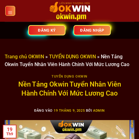
Bỏ
qua
nội
dung
ĐĂNG KÝ
ĐĂNG NHẬP
Trang chủ OKWIN
»
TUYỂN DỤNG OKWIN
»
Nền Tảng
Okwin Tuyển Nhân Viên Hành Chính Với Mức Lương Cao
TUYỂN DỤNG OKWIN
Nền Tảng Okwin Tuyển Nhân Viên
Hành Chính Với Mức Lương Cao
ĐĂNG VÀO
19 THÁNG 9, 2025
BỞI
ADMIN
19
Th9